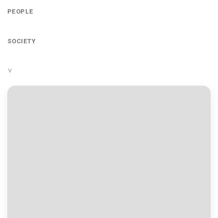
PEOPLE
SOCIETY
Drone consoles
Interdum iusto pulvinar consequuntur
augue optio, repellat fuga! Purus expedita
fusce temporibus est odit mi ceritatis