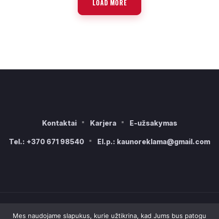
LOAD MORE
Kontaktai
Karjera
E-užsakymas
Tel.: +370 671 98540
El.p.: kaunoreklama@gmail.com
Mes naudojame slapukus, kurie užtikrina, kad Jums bus patogu
2006-2026 © Kauno reklama