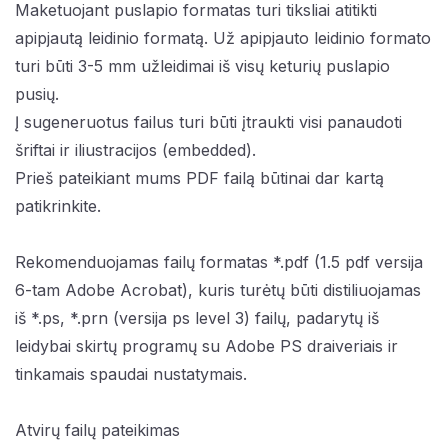
Maketuojant puslapio formatas turi tiksliai atitikti
apipjautą leidinio formatą. Už apipjauto leidinio formato
turi būti 3-5 mm užleidimai iš visų keturių puslapio
pusių.
Į sugeneruotus failus turi būti įtraukti visi panaudoti
šriftai ir iliustracijos (embedded).
Prieš pateikiant mums PDF failą būtinai dar kartą
patikrinkite.
Rekomenduojamas failų formatas *.pdf (1.5 pdf versija
6-tam Adobe Acrobat), kuris turėtų būti distiliuojamas
iš *.ps, *.prn (versija ps level 3) failų, padarytų iš
leidybai skirtų programų su Adobe PS draiveriais ir
tinkamais spaudai nustatymais.
Atvirų failų pateikimas