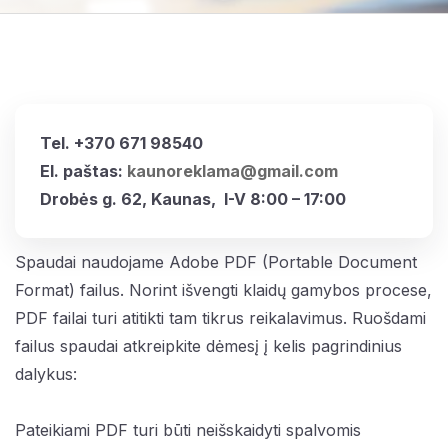
Tel. +370 671 98540
El. paštas:
kaunoreklama@gmail.com
Drobės g. 62, Kaunas,
I-V 8:00 – 17:00
Spaudai naudojame Adobe PDF (Portable Document
Format) failus. Norint išvengti klaidų gamybos procese,
PDF failai turi atitikti tam tikrus reikalavimus. Ruošdami
failus spaudai atkreipkite dėmesį į kelis pagrindinius
dalykus:
Pateikiami PDF turi būti neišskaidyti spalvomis