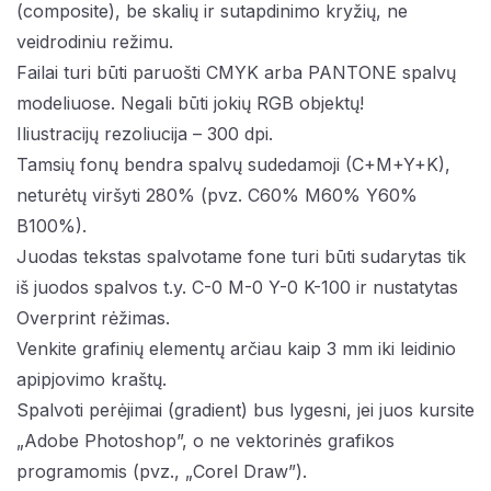
(composite), be skalių ir sutapdinimo kryžių, ne
veidrodiniu režimu.
Failai turi būti paruošti CMYK arba PANTONE spalvų
modeliuose. Negali būti jokių RGB objektų!
Iliustracijų rezoliucija – 300 dpi.
Tamsių fonų bendra spalvų sudedamoji (C+M+Y+K),
neturėtų viršyti 280% (pvz. C60% M60% Y60%
B100%).
Juodas tekstas spalvotame fone turi būti sudarytas tik
iš juodos spalvos t.y. C-0 M-0 Y-0 K-100 ir nustatytas
Overprint rėžimas.
Venkite grafinių elementų arčiau kaip 3 mm iki leidinio
apipjovimo kraštų.
Spalvoti perėjimai (gradient) bus lygesni, jei juos kursite
„Adobe Photoshop”, o ne vektorinės grafikos
programomis (pvz., „Corel Draw”).