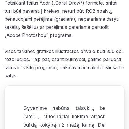
Pateikiant failus *.cdr („Corel Draw”) formate, šriftai
turi būti paversti į kreives, neturi būti RGB spalvų,
nenaudojami perėjimai (gradient), nepatariame daryti
šešėlių, šešėlius ar perėjimus patariame paruošti
„Adobe Photoshop” programa.
Visos taškinės grafikos iliustracijos privalo būti 300 dpi.
rezoliucijos. Taip pat, esant būtinybei, galime paruošti
failus ir iš kitų programų, reikalavimai maketui išlieka tie
patys.
Gyvenime nebūna taisyklių be
išimčių. Nuoširdžiai linkime atrasti
puikią kokybę už mažą kainą. Dėl